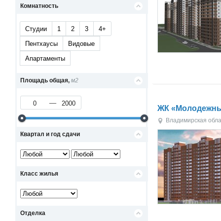
Комнатность
Студии
1
2
3
4+
Пентхаусы
Видовые
Апартаменты
Площадь общая,
м2
ЖК «Молодежн
Владимирская обла
Квартал и год сдачи
Класс жилья
Отделка