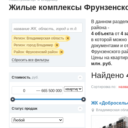
Жилые комплексы Фрунзенско
В данном раздел
района -
4 объекта
от
4 з
Регион: Владимирская область
в которой можно
Регион: город Владимир
документами и о
Фрунзенского ра
Район: Фрунзенский район
Цены на квартир
Сбросить все фильтры
млн.
руб.
Найдено
Стоимость
, руб.
Сортировка по:
назв
ЖК «Добросель
Статус продаж
Владимирская обла