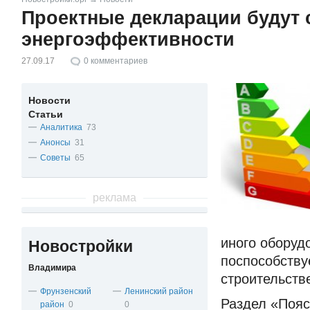
Проектные декларации будут
энергоэффективности
27.09.17
0
комментариев
Новости
Статьи
Аналитика
73
Анонсы
31
Советы
65
реклама
иного оборуд
Новостройки
поспособству
Владимира
строительств
Фрунзенский
Ленинский район
Раздел «Пояс
район
0
0