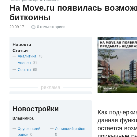
На Move.ru появилась возмож
биткоины
20.09.17
0
комментариев
Новости
Статьи
Аналитика
73
Анонсы
31
Советы
65
реклама
Новостройки
Как подчерки
Владимира
данная функц
остается воз
Фрунзенский
Ленинский район
район
0
0
привычные ру